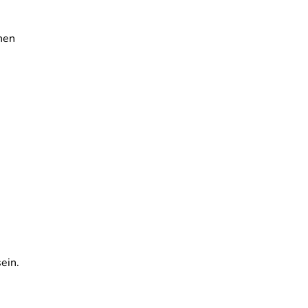
inen
r
ein.