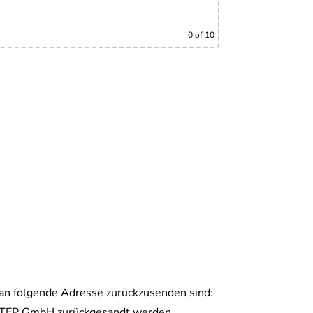
0
of 10
t an folgende Adresse zurückzusenden sind:
NSTEP GmbH zurückgesandt werden,