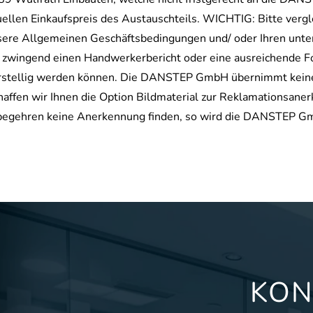
llen Einkaufspreis des Austauschteils. WICHTIG: Bitte vergle
sere Allgemeinen Geschäftsbedingungen und/ oder Ihren unter
r zwingend einen Handwerkerbericht oder eine ausreichende F
orstellig werden können. Die DANSTEP GmbH übernimmt keine 
ffen wir Ihnen die Option Bildmaterial zur Reklamationsaner
gsbegehren keine Anerkennung finden, so wird die DANSTEP 
KON