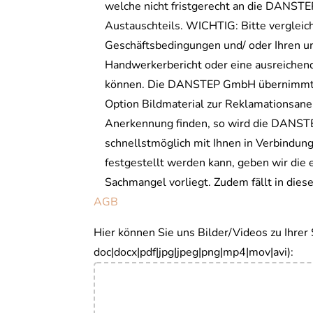
welche nicht fristgerecht an die DANST
Austauschteils. WICHTIG: Bitte vergleic
Geschäftsbedingungen und/ oder Ihren un
Handwerkerbericht oder eine ausreichend
können. Die DANSTEP GmbH übernimmt kei
Option Bildmaterial zur Reklamationsane
Anerkennung finden, so wird die DANSTE
schnellstmöglich mit Ihnen in Verbindun
festgestellt werden kann, geben wir die
Sachmangel vorliegt. Zudem fällt in die
AGB
Hier können Sie uns Bilder/Videos zu Ihre
doc|docx|pdf|jpg|jpeg|png|mp4|mov|avi):