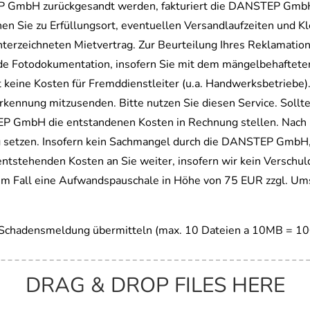
EP GmbH zurückgesandt werden, fakturiert die DANSTEP GmbH 
hen Sie zu Erfüllungsort, eventuellen Versandlaufzeiten und 
terzeichneten Mietvertrag. Zur Beurteilung Ihres Reklamatio
e Fotodokumentation, insofern Sie mit dem mängelbehafteten 
ne Kosten für Fremddienstleiter (u.a. Handwerksbetriebe). 
rkennung mitzusenden. Bitte nutzen Sie diesen Service. Soll
P GmbH die entstandenen Kosten in Rechnung stellen. Nach 
g setzen. Insofern kein Sachmangel durch die DANSTEP GmbH, 
 entstehenden Kosten an Sie weiter, insofern wir kein Verschu
sem Fall eine Aufwandspauschale in Höhe von 75 EUR zzgl. Ums
r Schadensmeldung übermitteln (max. 10 Dateien a 10MB = 10
DRAG & DROP FILES HERE