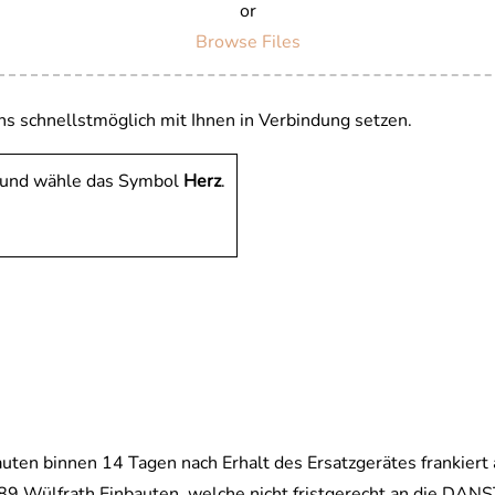
or
Browse Files
ns schnellstmöglich mit Ihnen in Verbindung setzen.
t und wähle das Symbol
Herz
.
bauten binnen 14 Tagen nach Erhalt des Ersatzgerätes frankier
9 Wülfrath Einbauten, welche nicht fristgerecht an die DA