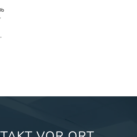
Ob
r
,
TAKT VOR ORT