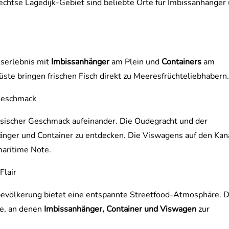
echtse Lagedijk-Gebiet sind beliebte Orte für Imbissanhänger
s
kserlebnis mit
Imbissanhänger
am Plein und
Containers
am
üste bringen frischen Fisch direkt zu Meeresfrüchteliebhabern
 Geschmack
össischer Geschmack aufeinander. Die Oudegracht und der
änger und Container zu entdecken. Die Viswagens auf den Kan
maritime Note.
Flair
bevölkerung bietet eine entspannte Streetfood-Atmosphäre. 
te, an denen
Imbissanhänger, Container und Viswagen
zur